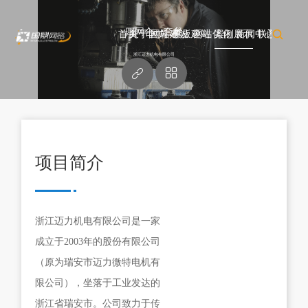
四网合一套餐
首页
关于国鼎
网站建设
模板建站
网站优化
案例展示
新闻中心
联系我们
浙江迈力机电有限公司


项目简介
浙江迈力机电有限公司是一家
成立于2003年的股份有限公司
（原为瑞安市迈力微特电机有
限公司），坐落于工业发达的
浙江省瑞安市。公司致力于传